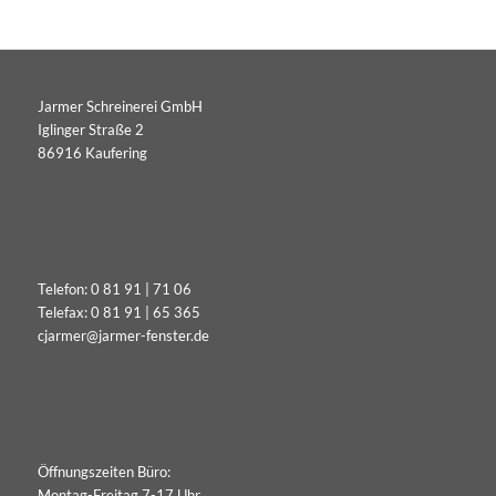
Jarmer Schreinerei GmbH
Iglinger Straße 2
86916 Kaufering
Telefon:
0 81 91 | 71 06
Telefax: 0 81 91 | 65 365
cjarmer@jarmer-fenster.de
Öffnungszeiten Büro:
Montag-Freitag 7-17 Uhr