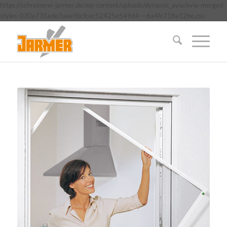
https://schreinerei-jarmer.de/wp-content/uploads/dynamic_avia/avia-merged-
styles-030e735ede3aee9bcfcec52425e549d4---6a4fc718e12be.css