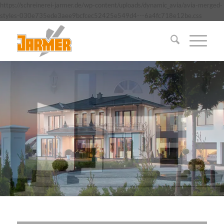
https://schreinerei-jarmer.de/wp-content/uploads/dynamic_avia/avia-merged-
styles-030e735ede3aee9bcfcec52425e549d4---6a4fc718e12be.css