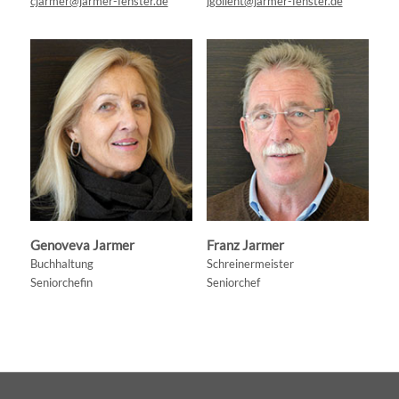
cjarmer@jarmer-fenster.de
jgollent@jarmer-fenster.de
Genoveva Jarmer
Franz Jarmer
Buchhaltung
Schreinermeister
Seniorchefin
Seniorchef