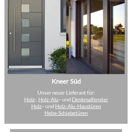
Kneer Süd
Unser neuer Lieferant für:
Holz
-,
Holz-Alu
– und
Denkmalfenster
Holz
– und
Holz-Alu-Haustüren
Hebe-Schiebetüren