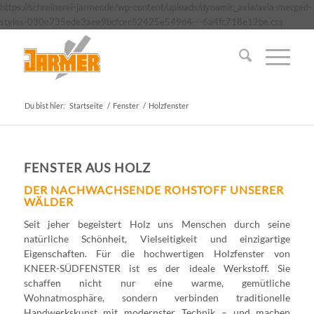
https://schreinerei-jarmer.de/wp-content/uploads/dynamic_avia/avia-merged-
styles-030e735ede3aee9bcfcec52425e549d4---6a4fc718e12be.css
Du bist hier:
Startseite
/
Fenster
/
Holzfenster
FENSTER AUS HOLZ
DER NACHWACHSENDE ROHSTOFF UNSERER
WÄLDER
Seit jeher begeistert Holz uns Menschen durch seine
natürliche Schönheit, Vielseitigkeit und einzigartige
Eigenschaften. Für die hochwertigen Holzfenster von
KNEER-SÜDFENSTER ist es der ideale Werkstoff. Sie
schaffen nicht nur eine warme, gemütliche
Wohnatmosphäre, sondern verbinden traditionelle
Handwerkskunst mit modernster Technik – und machen