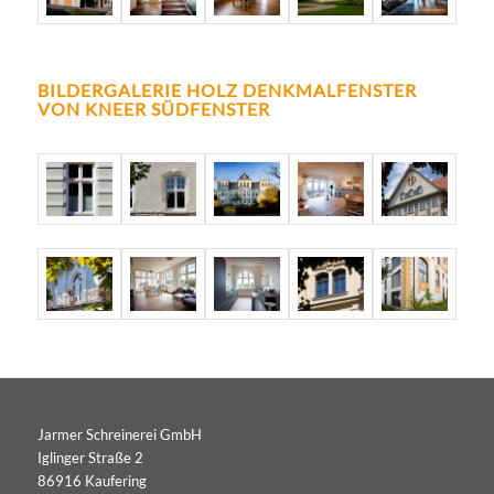
BILDERGALERIE HOLZ DENKMALFENSTER
VON KNEER SÜDFENSTER
Jarmer Schreinerei GmbH
Iglinger Straße 2
86916 Kaufering