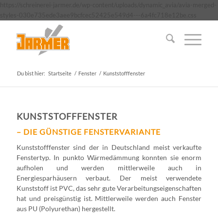
https://schreinerei-jarmer.de/wp-content/uploads/dynamic_avia/avia-merged-
styles-030e735ede3aee9bcfcec52425e549d4---6a4fc718e12be.css
Du bist hier:
Startseite
/
Fenster
/
Kunststofffenster
KUNSTSTOFFFENSTER
– DIE GÜNSTIGE FENSTERVARIANTE
Kunststofffenster sind der in Deutschland meist verkaufte
Fenstertyp. In punkto Wärmedämmung konnten sie enorm
aufholen und werden mittlerweile auch in
Energiesparhäusern verbaut. Der meist verwendete
Kunststoff ist PVC, das sehr gute Verarbeitungseigenschaften
hat und preisgünstig ist. Mittlerweile werden auch Fenster
aus PU (Polyurethan) hergestellt.