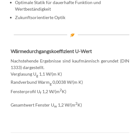
Optimale Statik für dauerhafte Funktion und
Wertbeständigkeit
Zukunftsorientierte Optik
Wärmedurchgangskoeffizient U-Wert
Nachstehende Ergebnisse sind kaufmännisch gerundet (DIN
1333) dargestellt.
Verglasung U
1,1 W/(m K)
g
Randverbund Warm
0,0038 W/(m K)
g
2
Fensterprofil U
1,2 W/(m
K)
f
2
Gesamtwert Fenster U
1,2 W/(m
K)
w